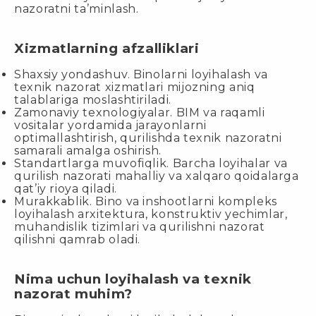
nazoratni ta’minlash.
Xizmatlarning afzalliklari
Shaxsiy yondashuv. Binolarni loyihalash va
texnik nazorat xizmatlari mijozning aniq
talablariga moslashtiriladi.
Zamonaviy texnologiyalar. BIM va raqamli
vositalar yordamida jarayonlarni
optimallashtirish, qurilishda texnik nazoratni
samarali amalga oshirish.
Standartlarga muvofiqlik. Barcha loyihalar va
qurilish nazorati mahalliy va xalqaro qoidalarga
qat’iy rioya qiladi.
Murakkablik. Bino va inshootlarni kompleks
loyihalash arxitektura, konstruktiv yechimlar,
muhandislik tizimlari va qurilishni nazorat
qilishni qamrab oladi.
Nima uchun loyihalash va texnik
nazorat muhim?