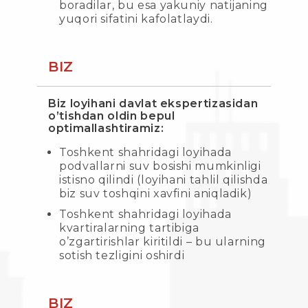
boradilar, bu esa yakuniy natijaning
yuqori sifatini kafolatlaydi.
BIZ
Biz loyihani davlat ekspertizasidan
o’tishdan oldin bepul
optimallashtiramiz:
Toshkent shahridagi loyihada
podvallarni suv bosishi mumkinligi
istisno qilindi (loyihani tahlil qilishda
biz suv toshqini xavfini aniqladik)
Toshkent shahridagi loyihada
kvartiralarning tartibiga
o’zgartirishlar kiritildi – bu ularning
sotish tezligini oshirdi
BIZ