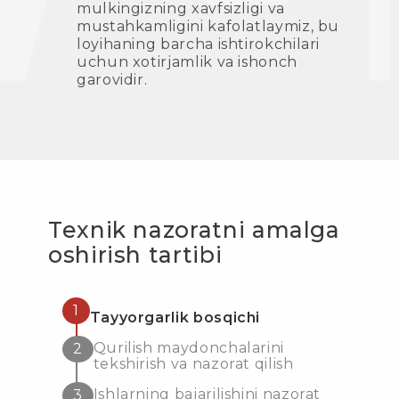
mulkingizning xavfsizligi va
mustahkamligini kafolatlaymiz, bu
loyihaning barcha ishtirokchilari
uchun xotirjamlik va ishonch
garovidir.
Texnik nazoratni amalga
oshirish tartibi
1
Tayyorgarlik bosqichi
Qurilish maydonchalarini
2
tekshirish va nazorat qilish
Ishlarning bajarilishini nazorat
3