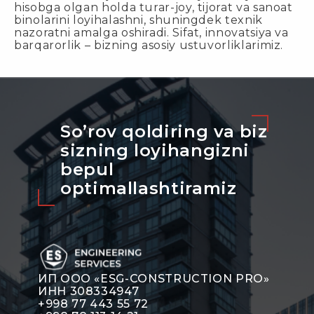
hisobga olgan holda turar-joy, tijorat va sanoat
binolarini loyihalashni, shuningdek texnik
nazoratni amalga oshiradi. Sifat, innovatsiya va
barqarorlik – bizning asosiy ustuvorliklarimiz.
So’rov qoldiring va biz
sizning loyihangizni
bepul
optimallashtiramiz
ИП ООО «ESG-CONSTRUCTION PRO»
ИНН 308334947
+998 77 443 55 72