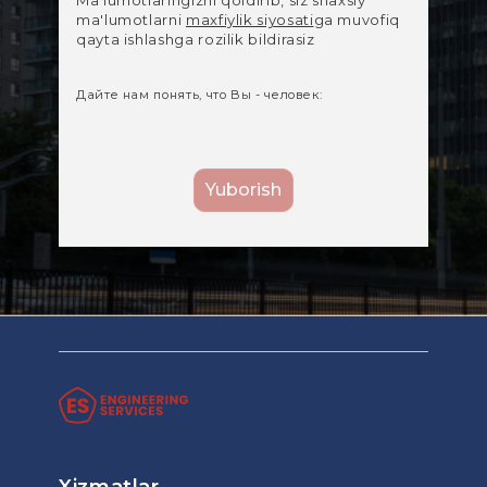
ma'lumotlarni
maxfiylik siyosati
ga muvofiq
qayta ishlashga rozilik bildirasiz
Дайте нам понять, что Вы - человек: