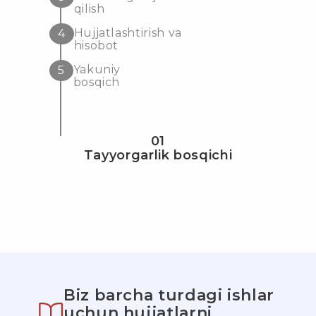
qilish
Hujjatlashtirish va
4
hisobot
Yakuniy
5
bosqich
01
Tayyorgarlik bosqichi
Biz barcha turdagi ishlar
uchun hujjatlarni