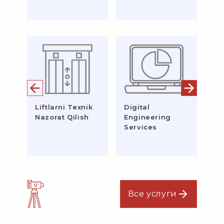
Liftlarni Texnik
Digital
Ge
Nazorat Qilish
Engineering
ta
Services
Все услуги