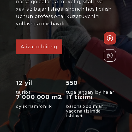
narsa qoidalarga muvofiq, sifatli va
xavfsiz bajarilishiga ishonch hosil qilish
uchun professional kuzatuvchini
yollashga o’xshaydi.
Ariza qoldiring
12 yil
550
tajriba
tugallangan loyihalar
7 000 000 m2
IT tizimi
oylik hamrohlik
barcha xodimlar
yagona tizimda
ishlaydi