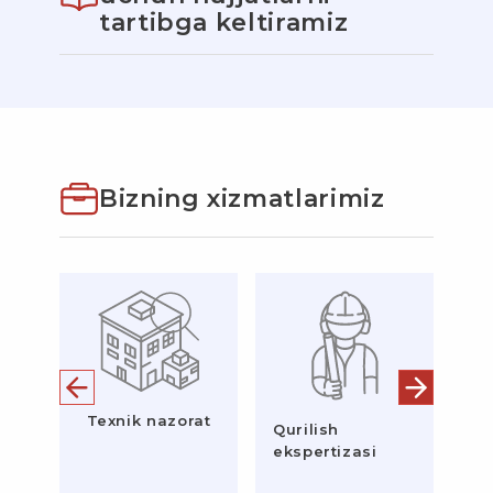
tartibga keltiramiz
Bizning xizmatlarimiz
Texnik nazorat
Qurilish
M
ekspertizasi