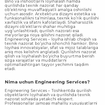
Bino va inshootlarni loyihalash hamda
qurilishda texnik nazorat har qanday
ob’ektning muvaffaqiyatli amalga oshirilishi
uchun asosdir. Arxitektura dizayni estetika va
funksionallikni ta’minlasa, texnik ko’rik qurilishi
xavfsizlik va sifatni kafolatlaydi. Shaharsozlik
dizayni ob’ektlarni shahar muhitiga
uyg’unlashtiradi, qurilish nazorati esa
me’yorlarga rioya qilishni nazorat qiladi.
Engineering Services – loyiha ishlab chiqish va
texnik nazorat bo’yicha ishonchli hamkor. Bino
loyihasi innovatsiyalar, sifat va mijoz talablariga
aniq mos kelishni anglatadi. Qurilishni nazorat
qilish va loyihalash bo’yicha buyurtma berish
sizga xarajatlar va muddatlarni
optimallashtirgan tayyor yechimni taqdim
etadi.
Nima uchun Engineering Services?
Engineering Services – Toshkentda qurilish
obyektlarini loyihalash va qurilishda texnik
nazorat sohasida yetakchi ekspert.
Professionallar jamoasi mahalliy xususiyatlarni