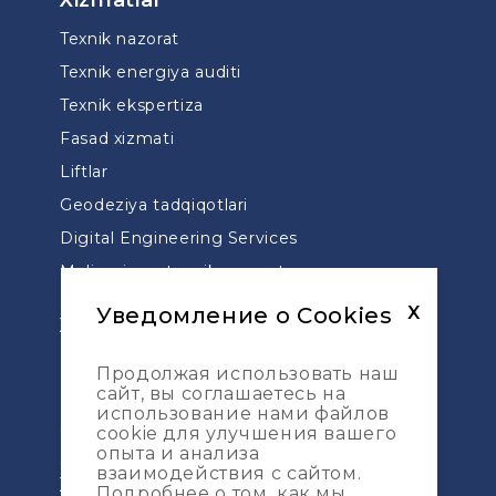
Xizmatlar
Texnik nazorat
Texnik energiya auditi
Texnik ekspertiza
Fasad xizmati
Liftlar
Geodeziya tadqiqotlari
Digital Engineering Services
Moliyaviy va texnik nazorat
Dizayn
Уведомление о Cookies
X
Xizmatlar
Loyihalarni boshqarish
Продолжая использовать наш
сайт, вы соглашаетесь на
DDU loyihalarini qo’llab-quvvatlash
использование нами файлов
Geodeziya tadqiqotlari
cookie для улучшения вашего
опыта и анализа
Geodeziya taqsimoti
взаимодействия с сайтом.
Xarita
Подробнее о том, как мы