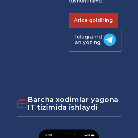
tushuntiramiz
Ariza qoldiring
Telegramd
an yozing
Barcha xodimlar yagona
IT tizimida ishlaydi