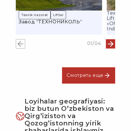
Texnik na
Texnik nazorat
Liftlar
Liftlar
Завод “ТЕХНОНИКОЛЬ”
«Ohangar
asi
Industria
01/04
Смотреть еще
Loyihalar geografiyasi:
biz butun O’zbekiston va
Qirg’iziston va
Qozog’istonning yirik
shaharlarida ishlaymiz