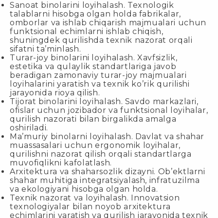
Sanoat binolarini loyihalash. Texnologik
talablarni hisobga olgan holda fabrikalar,
omborlar va ishlab chiqarish majmualari uchun
funktsional echimlarni ishlab chiqish,
shuningdek qurilishda texnik nazorat orqali
sifatni ta’minlash.
Turar-joy binolarini loyihalash. Xavfsizlik,
estetika va qulaylik standartlariga javob
beradigan zamonaviy turar-joy majmualari
loyihalarini yaratish va texnik ko’rik qurilishi
jarayonida rioya qilish.
Tijorat binolarini loyihalash. Savdo markazlari,
ofislar uchun jozibador va funktsional loyihalar,
qurilish nazorati bilan birgalikda amalga
oshiriladi.
Ma’muriy binolarni loyihalash. Davlat va shahar
muassasalari uchun ergonomik loyihalar,
qurilishni nazorat qilish orqali standartlarga
muvofiqlikni kafolatlash.
Arxitektura va shaharsozlik dizayni. Ob’ektlarni
shahar muhitiga integratsiyalash, infratuzilma
va ekologiyani hisobga olgan holda.
Texnik nazorat va loyihalash. Innovatsion
texnologiyalar bilan noyob arxitektura
echimlarini yaratish va qurilish jarayonida texnik