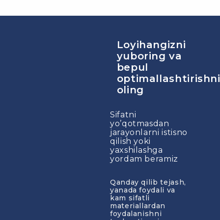
Loyihangizni
yuboring va
bepul
optimallashtirishn
oling
Sifatni
yo’qotmasdan
jarayonlarni istisno
qilish yoki
yaxshilashga
yordam beramiz
Qanday qilib tejash,
yanada foydali va
kam sifatli
materiallardan
foydalanishni