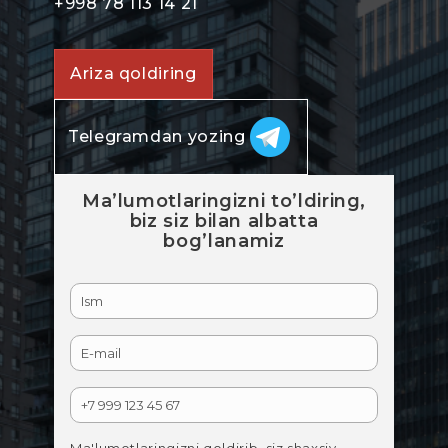
+998 78 113 14 21
Ariza qoldiring
Telegramdan yozing
Ma’lumotlaringizni to’ldiring,
biz siz bilan albatta
bog’lanamiz
Ma'lumotlaringizni qoldirib, siz shaxsiy