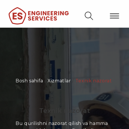
Bosh sahifa
/
Xizmatlar
/
Texnik nazorat
Texnik nazorat
Bu qurilishni nazorat qilish va hamma