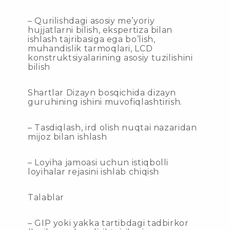
– Qurilishdagi asosiy me’yoriy
hujjatlarni bilish, ekspertiza bilan
ishlash tajribasiga ega bo’lish,
muhandislik tarmoqlari, LCD
konstruktsiyalarining asosiy tuzilishini
bilish
Shartlar Dizayn bosqichida dizayn
guruhining ishini muvofiqlashtirish.
– Tasdiqlash, ird olish nuqtai nazaridan
mijoz bilan ishlash
– Loyiha jamoasi uchun istiqbolli
loyihalar rejasini ishlab chiqish
Talablar
– GIP yoki yakka tartibdagi tadbirkor