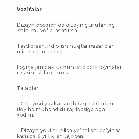
Vazifalar
Dizayn bosqichida dizayn guruhining
ishini muvofiqlashtirish.
Tasdiqlash, ird olish nuqtai nazaridan
mijoz bilan ishlash
Loyiha jamoasi uchun istiqbolli loyihalar
rejasini ishlab chiqish
Talablar
– GIP yoki yakka tartibdagi tadbirkor
(loyiha muhandisi) tajribasiga ega
xodim.
– Dizayn yoki qurilish yo’nalishi bo’yicha
kamida 3 yillik ish tajribasi