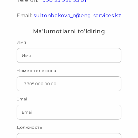
Telefon:
+998 95 992 95 01
Email:
sultonbekova_r@eng-services.kz
Ma’lumotlarni to’ldiring
Имя
Номер телефона
Email
Должность