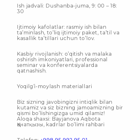
Ish jadvali: Dushanba-juma, 9: 00 – 18:
30
Ijtimoiy kafolatlar: rasmiy ish bilan
ta’minlash, to’liq ijtimoiy paket, ta’til va
kasallik ta’tillari uchun to’lov.
Kasbiy rivojlanish: o’qitish va malaka
oshirish imkoniyatlari, professional
seminar va konferentsiyalarda
qatnashish.
Yoqilg’i-moylash materiallari
Biz sizning javobingizni intiqlik bilan
kutamiz va siz bizning jamoamizning bir
qismi bo’lishingizga umid qilamiz!
Aloqa shaxsi: Bayjanova Aqbota
Қанатқызы, kadrlar bo’limi rahbari