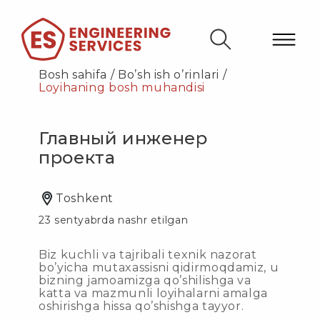
Bosh sahifa
/
Bo’sh ish o’rinlari
/
Loyihaning bosh muhandisi
Главный инженер
проекта
Toshkent
23 sentyabrda nashr etilgan
Biz kuchli va tajribali texnik nazorat
bo’yicha mutaxassisni qidirmoqdamiz, u
bizning jamoamizga qo’shilishga va
katta va mazmunli loyihalarni amalga
oshirishga hissa qo’shishga tayyor.