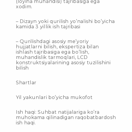
(loyiha muhandisi) tajribasiga ega
xodim.
– Dizayn yoki qurilish yo’nalishi bo’yicha
kamida 3 yillik ish tajribasi
– Qurilishdagi asosiy me’yoriy
hujjatlarni bilish, ekspertiza bilan
ishlash tajribasiga ega bo’lish,
muhandislik tarmoqlari, LCD
konstruktsiyalarining asosiy tuzilishini
bilish
Shartlar
Yil yakunlari bo’yicha mukofot
Ish haqi: Suhbat natijalariga ko’ra
muhokama qilinadigan raqobatbardosh
ish haqi.