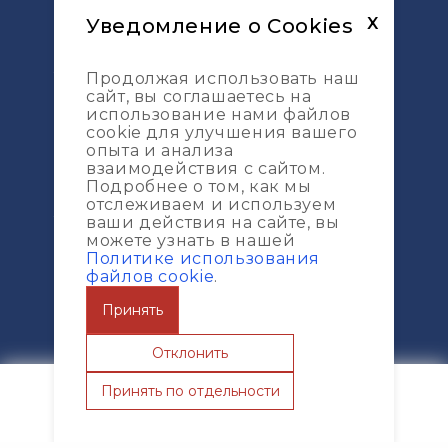
Moliyaviy va texnik nazorat
Уведомление о Cookies
X
Dizayn
Xizmatlar
Продолжая использовать наш
сайт, вы соглашаетесь на
Loyihalarni boshqarish
использование нами файлов
cookie для улучшения вашего
DDU loyihalarini qo’llab-quvvatlash
опыта и анализа
Geodeziya tadqiqotlari
взаимодействия с сайтом.
Подробнее о том, как мы
Geodeziya taqsimoti
отслеживаем и используем
Xarita
ваши действия на сайте, вы
можете узнать в нашей
Xizmatlar
Политике использования
файлов cookie
.
Portfolio
Kompaniya haqida
Принять
Jurnal
Отклонить
Принять по отдельности
Главная
О компании
Портфолио
Услуги
Чат
© ИП ООО "ESG-Construction Pro" 2013 -
2026