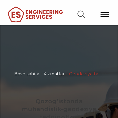
Bosh sahifa
/
Xizmatlar
/
Geodeziya tadqiqotlari
Qozog’istonda
muhandislik-geodeziya
tadqiqotlari