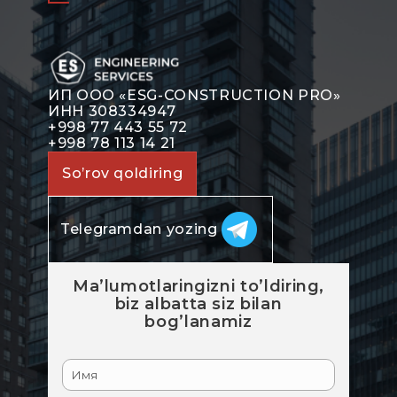
ИП ООО «ESG-CONSTRUCTION PRO»
ИНН 308334947
+998 77 443 55 72
+998 78 113 14 21
So’rov qoldiring
Telegramdan yozing
Ma’lumotlaringizni to’ldiring,
biz albatta siz bilan
bog’lanamiz