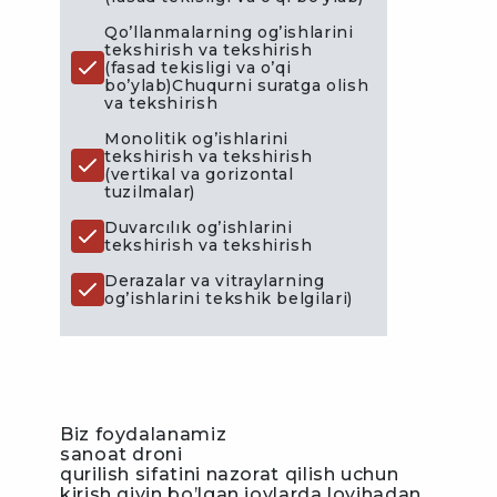
Qo’llanmalarning og’ishlarini
arni
tekshirish va tekshirish
(fasad tekisligi va o’qi
bo’ylab)Chuqurni suratga olish
va tekshirish
Monolitik og’ishlarini
tekshirish va tekshirish
(vertikal va gorizontal
tuzilmalar)
Duvarcılık og’ishlarini
tekshirish va tekshirish
Derazalar va vitraylarning
og’ishlarini tekshik belgilari)
Biz foydalanamiz
sanoat droni
qurilish sifatini nazorat qilish uchun
kirish qiyin bo’lgan joylarda loyihadan