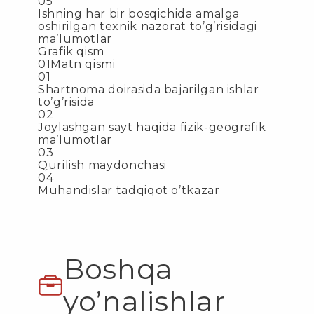
05
Ishning har bir bosqichida amalga
oshirilgan texnik nazorat to’g’risidagi
ma’lumotlar
Grafik qism
01Matn qismi
01
Shartnoma doirasida bajarilgan ishlar
to’g’risida
02
Joylashgan sayt haqida fizik-geografik
ma’lumotlar
03
Qurilish maydonchasi
04
Muhandislar tadqiqot o’tkazar
Boshqa
yo’nalishlar