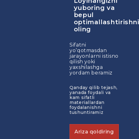
Loyihangizni
yuboring va
bepul
optimallashtirishn
oling
Sifatni
yo’qotmasdan
jarayonlarni istisno
qilish yoki
yaxshilashga
yordam beramiz
Qanday qilib tejash,
yanada foydali va
kam sifatli
materiallardan
foydalanishni
tushuntiramiz
Ariza qoldiring