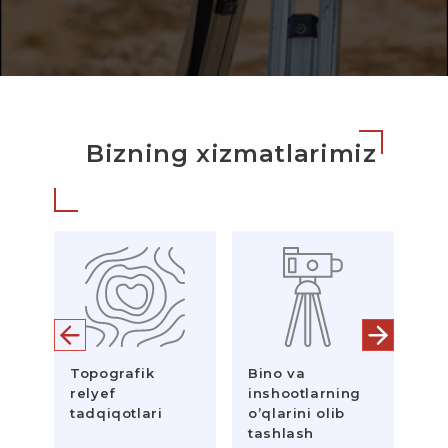
Bizning xizmatlarimiz
Topografik
Bino va
Qu
relyef
inshootlarning
re
tadqiqotlari
o’qlarini olib
ta
tashlash