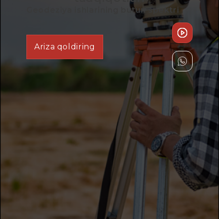
Geodeziya ishlarining butun spektri
Ariza qoldiring
513 mln so ‘ m
1000 kvadrat metr maydonni oshirib
yuborishni aniqlash orqali mijozni
tejashdi. m
15 marta
Toshkent shahrida konstruksiyalarni
ijro etuvchi suratga olishda
buyurtmachiga vaqt tejab qoldi