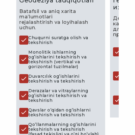
Geodeziya tadqiqotlari
Геоде
изыск
an
Batafsil va aniq xarita
ma’lumotlari
Деталь
rejalashtirish va loyihalash
картог
uchun.
для пла
проекти
Chuqurni suratga olish va
tekshirish
Топо
arni
рель
ib
Monolitik ishlarning
(с ук
og’ishlarini tekshirish va
соору
tekshirish (vertikal va
gorizontal tuzilmalar)
Выно
соор
Duvarcılık og’ishlarini
(пре
tekshirish va tekshirish
осей
Derazalar va vitraylarning
Выно
og’ishlarini tekshirish va
стро
tekshirish
(пре
репе
an
Qavslar o’qidan og’ishlarni
tekshirish va tekshirish
Qo’llanmalarning og’ishlarini
tekshirish va tekshirish
(fasad tekisligi va o’qi bo’ylab)