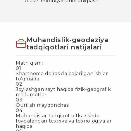
ulash imkoniyatlarini aniqlash.
Muhandislik-geodeziya
tadqiqotlari natijalari
Matn qismi
01
Shartnoma doirasida bajarilgan ishlar
to’g’risida
02
Joylashgan sayt haqida fizik-geografik
ma’lumotlar
03
Qurilish maydonchasi
04
Muhandislar tadqiqot o’tkazishda
foydalangan texnika va texnologiyalar
haqida