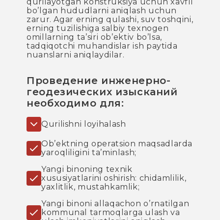
qurilayotgan konstruksiya uchun xavfli
bo’lgan hududlarni aniqlash uchun
zarur. Agar erning qulashi, suv toshqini,
erning tuzilishiga salbiy texnogen
omillarning ta’siri ob’ektiv bo’lsa,
tadqiqotchi muhandislar ish paytida
nuanslarni aniqlaydilar.
Проведение инженерно-
геодезических изысканий
необходимо для:
Qurilishni loyihalash
Ob’ektning operatsion maqsadlarda
yaroqliligini ta’minlash;
Yangi binoning texnik
xususiyatlarini oshirish: chidamlilik,
yaxlitlik, mustahkamlik;
Yangi binoni allaqachon o’rnatilgan
kommunal tarmoqlarga ulash va