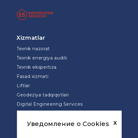
Xizmatlar
Texnik nazorat
Texnik energiya auditi
Texnik ekspertiza
Fasad xizmati
Liftlar
Geodeziya tadqiqotlari
Digital Engineering Services
Moliyaviy va texnik nazorat
Dizayn
Уведомление о Cookies
X
Xizmatlar