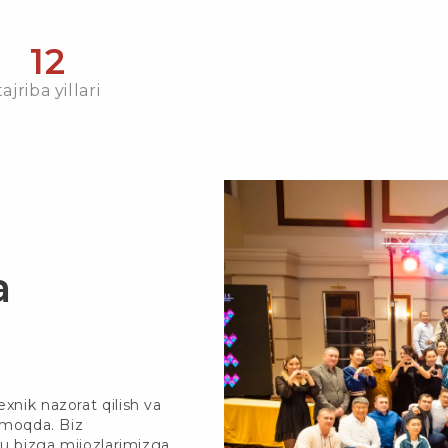
12
tajriba yillari
a
xnik nazorat qilish va
elmoqda. Biz
 bu bizga mijozlarimizga