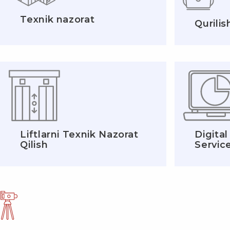
Texnik nazorat
Qurilis
Liftlarni Texnik Nazorat
Digita
Qilish
Servic