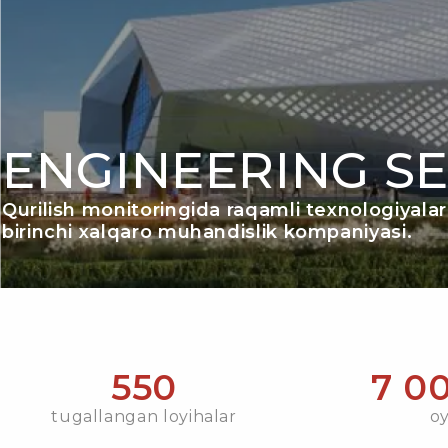
ENGINEERING SE
Qurilish monitoringida raqamli texnologiyalar
birinchi xalqaro muhandislik kompaniyasi.
550
7 0
tugallangan loyihalar
oy