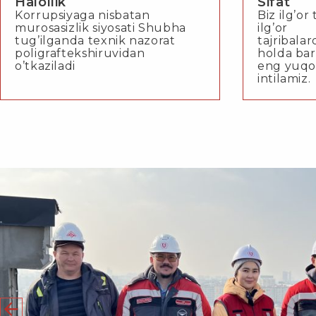
Halollik
Sifat
Korrupsiyaga nisbatan
Biz ilg’or
murosasizlik siyosati Shubha
ilg’or
tug’ilganda texnik nazorat
tajribala
poligraftekshiruvidan
holda bar
o’tkaziladi
eng yuqori
intilamiz.