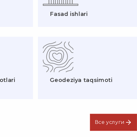
Fasad ishlari
tlari
Geodeziya taqsimoti
Все услуги