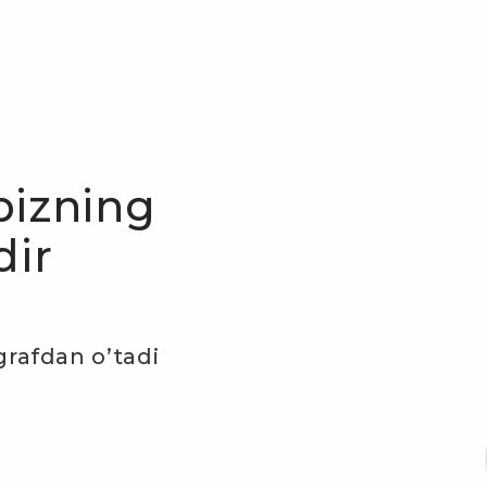
 bizning
dir
grafdan o’tadi