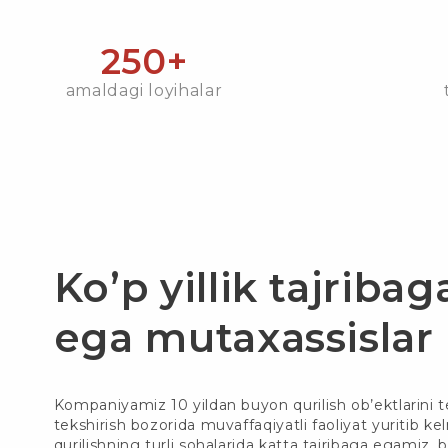
250+
amaldagi loyihalar
Ko’p yillik tajribag
ega mutaxassislar
Kompaniyamiz 10 yildan buyon qurilish ob’ektlarini te
tekshirish bozorida muvaffaqiyatli faoliyat yuritib k
qurilishning turli sohalarida katta tajribaga egamiz,