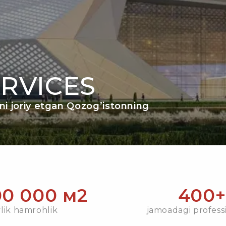
RVICES
ni joriy etgan Qozog’istonning
00 000 м2
400+
lik hamrohlik
jamoadagi profess