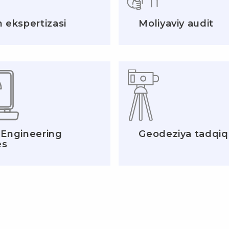
h ekspertizasi
Moliyaviy audit
l Engineering
Geodeziya tadqiqo
es