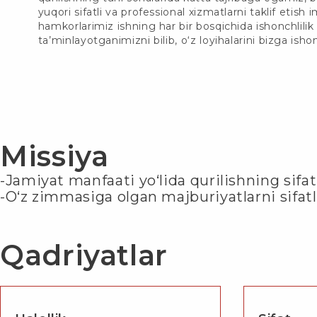
yuqori sifatli va professional xizmatlarni taklif etish 
hamkorlarimiz ishning har bir bosqichida ishonchlilik 
ta’minlayotganimizni bilib, o‘z loyihalarini bizga isho
Missiya
-Jamiyat manfaati yo‘lida qurilishning sifat
-O‘z zimmasiga olgan majburiyatlarni sifatl
Qadriyatlar