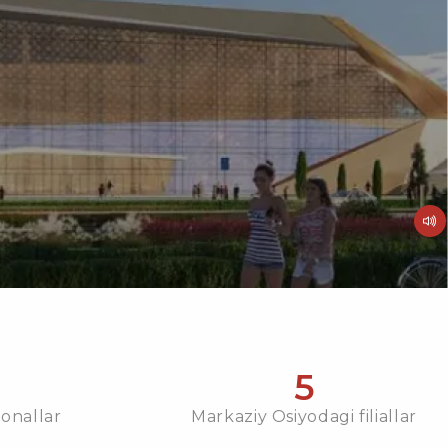
5
ionallar
Markaziy Osiyodagi filiallar