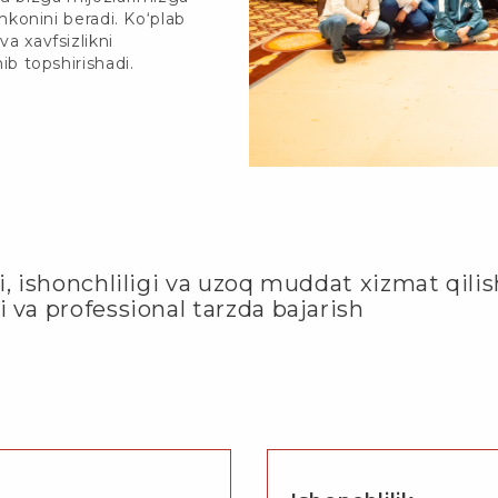
imkonini beradi. Ko‘plab
va xavfsizlikni
nib topshirishadi.
i, ishonchliligi va uzoq muddat xizmat qilis
i va professional tarzda bajarish