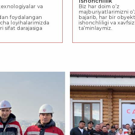
Ishonchlilik
 texnologiyalar va
Biz har doim o’z
majburiyatlarimizni o’
rdan foydalangan
bajarib, har bir obyek
cha loyihalarimizda
ishonchliligi va xavfsiz
 sifat darajasiga
ta’minlaymiz.