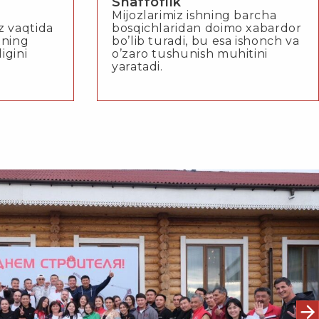
Shaffoflik
Mijozlarimiz ishning barcha
z vaqtida
bosqichlaridan doimo xabardor
tning
bo’lib turadi, bu esa ishonch va
ligini
o’zaro tushunish muhitini
yaratadi.