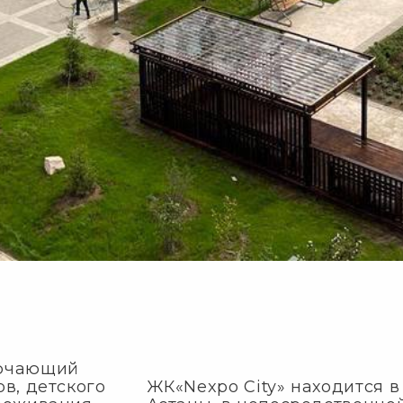
лючающий
в, детского
ЖК«Nexpo City» находится 