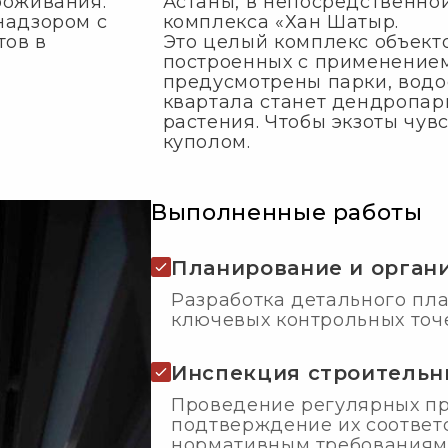
роживания.
Астаны, в непосредственной
надзором с
комплекса «Хан Шатыр.
тов в
Это целый комплекс объект
построенных с применением
предусмотрены парки, водо
квартала станет дендропарк
растения. Чтобы экзоты чув
куполом.
Выполненные работы
Планирование и органи
Разработка детального пл
ключевых контрольных точе
Инспекция строительн
Проведение регулярных пр
подтверждение их соответ
нормативным требованиям