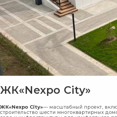
ЖК«Nexpo City»
ЖК«Nexpo City»
— масштабный проект, вк
строительство шести многоквартирных домо