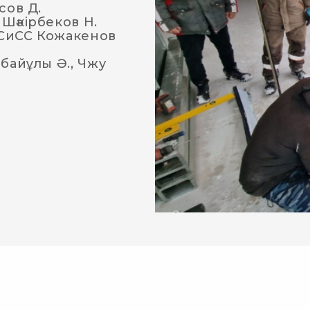
сов Д.
Шәкірбеков Н.
ЭСиСС Кожакенов
байұлы Ә., Чжу