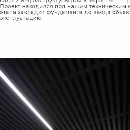
сада и инфраструктуры для комфортного п
Проект находился под нашим техническим 
этапа закладки фундамента до ввода объек
эксплуатацию.