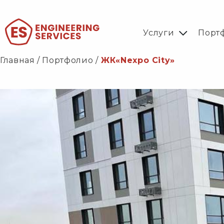
Услуги
Порт
Главная
/
Портфолио
/
ЖК«Nexpo City»