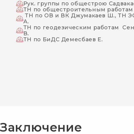
Рук. группы по общестрою Садвака
ТН по общестроительным работам 
ТН по ОВ и ВК Джумакаев Ш., ТН 
А.
ТН по геодезическим работам Сен
В.
ТН по БиДС Демесбаев Е.
Заключение