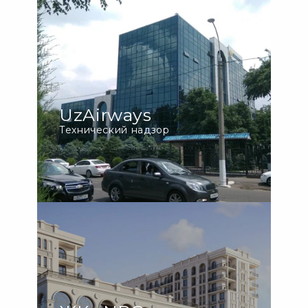
UzAirways
Технический надзор