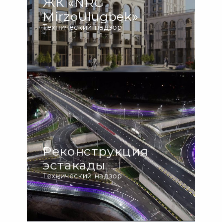
ЖК «NRG
MirzoUlugbek»
Технический надзор
Реконструкция
эстакады
Технический надзор