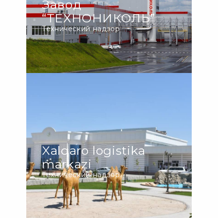
Завод
“ТЕХНОНИКОЛЬ”
Технический надзор
Xalqaro logistika
markazi
Технический надзор