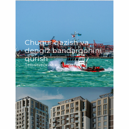
Chuqur qazish va
dengiz bandargohini
qurish
Технический надзор