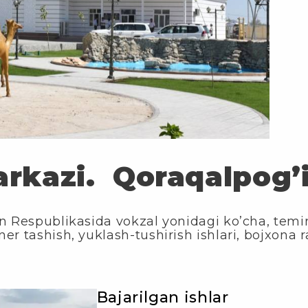
arkazi. Qoraqalpog’
 Respublikasida vokzal yonidagi ko’cha, temir 
r tashish, yuklash-tushirish ishlari, bojxona r
Bajarilgan ishlar