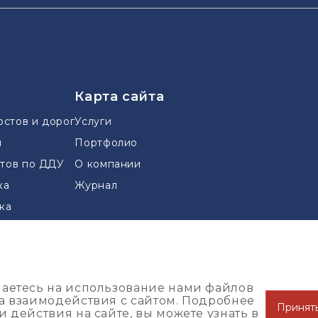
Карта сайта
остов и дорог
Услуги
и
Портфолио
тов по ДДУ
О компании
ка
Журнал
ка
шаетесь на использование нами файлов
за взаимодействия с сайтом. Подробнее
Принят
 действия на сайте, вы можете узнать в