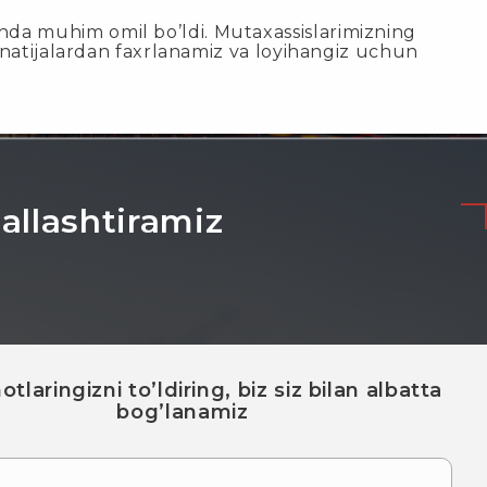
shda muhim omil bo’ldi. Mutaxassislarimizning
iz natijalardan faxrlanamiz va loyihangiz uchun
mallashtiramiz
tlaringizni to’ldiring, biz siz bilan albatta
bog’lanamiz