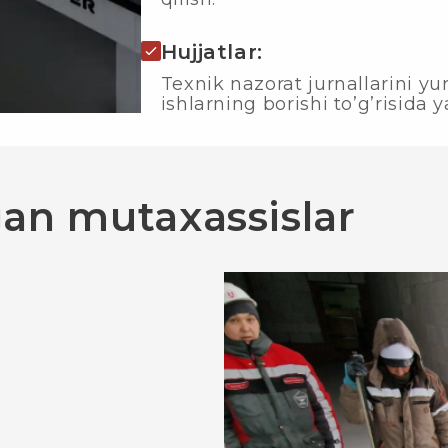
Hujjatlar:
Texnik nazorat jurnallarini yur
ishlarning borishi to’g’risida 
gan mutaxassislar