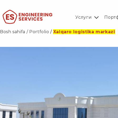
Услуги
Порт
Bosh sahifa
/
Portfolio
/
Xalqaro logistika markazi