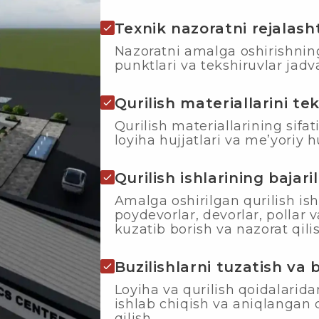
Texnik nazoratni rejalasht
Nazoratni amalga oshirishning 
punktlari va tekshiruvlar jadva
Qurilish materiallarini tek
Qurilish materiallarining sifa
loyiha hujjatlari va me’yoriy h
Qurilish ishlarining bajaril
Amalga oshirilgan qurilish ish
poydevorlar, devorlar, pollar
kuzatib borish va nazorat qilis
Buzilishlarni tuzatish va 
Loyiha va qurilish qoidalaridan
ishlab chiqish va aniqlangan q
qilish.