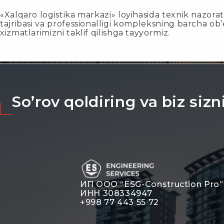
«Xalqaro logistika markazi» loyihasida texnik nazora
tajribasi va professionalligi kompleksning barcha ob’e
xizmatlarimizni taklif qilishga tayyormiz.
So’rov qoldiring va biz siz
ИП ООО “ESG-Construction Pro”
ИНН 308334947
+998 77 443 55 72