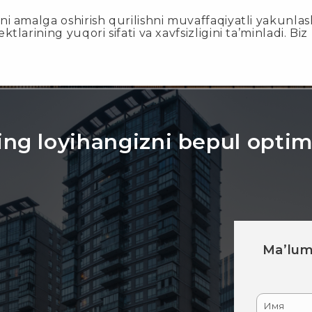
tni amalga oshirish qurilishni muvaffaqiyatli yakunla
ktlarining yuqori sifati va xavfsizligini ta’minladi. B
ning loyihangizni bepul opti
Ma’lumo