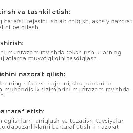
irish va tashkil etish:
batafsil rejasini ishlab chiqish, asosiy nazorat
lini belgilash.
shirish:
tini muntazam ravishda tekshirish, ularning
ujjatlarga muvofiqligini tasdiqlash.
ishini nazorat qilish:
larining sifati va hajmini, shu jumladan
 va muhandislik tizimlarini muntazam ravishda
h.
bartaraf etish:
 og’ishlarni aniqlash va tuzatish, tavsiyalar
oidabuzarliklarni bartaraf etishni nazorat