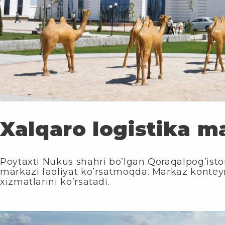
Xalqaro logistika m
Poytaxti Nukus shahri bo’lgan Qoraqalpog’iston
markazi faoliyat ko’rsatmoqda. Markaz konteyne
xizmatlarini ko’rsatadi.