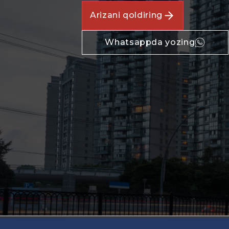
Arizani qoldiring
Whatsappda yozing