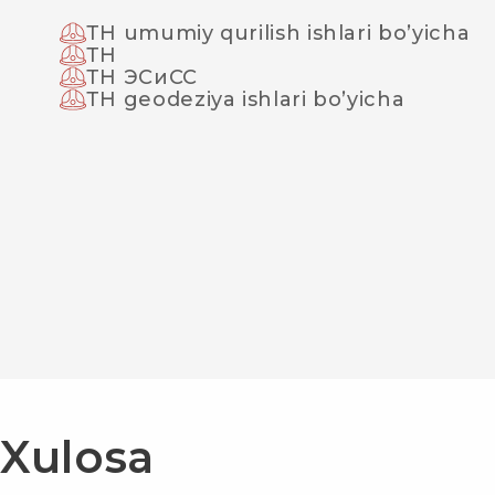
ТН umumiy qurilish ishlari bo’yicha
ТН
ТН ЭСиСС
ТН geodeziya ishlari bo’yicha
Xulosa