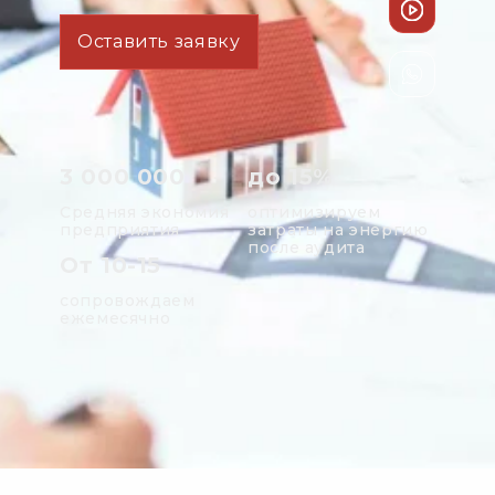
Оставить заявку
3 000 000
до 15%
Средняя экономия
оптимизируем
предприятия
затраты на энергию
после аудита
От 10-15
сопровождаем
ежемесячно