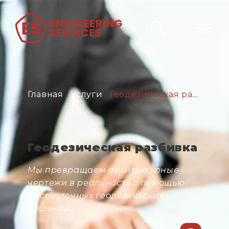
Главная
/
Услуги
/
Геодезическая разбивка
Геодезическая разбивка
Мы превращаем архитектурные
чертежи в реальность с помощью
высокоточных геодезических
решений.