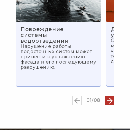
Повреждение
Дефо
системы
утепл
водоотведения
Со вре
может 
Нарушение работы
что ух
ти
водосточных систем может
тепло
ю
привести к увлажнению
свойст
фасада и его последующему
разрушению.
01/08
01/08
01/08