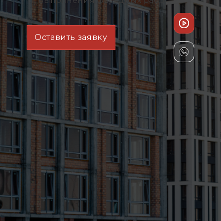
выполнения фасадных работ
Оставить заявку
Застройщики, с другими
подрядчиками по технадзору
фасадов потратили за 6 месяцев
2.45 млрд. сум
на устранение недочетов
Наши клиенты по технадзору
фасадов потратили за 6 месяцев
1 млрд. сум
на устранение недочетов