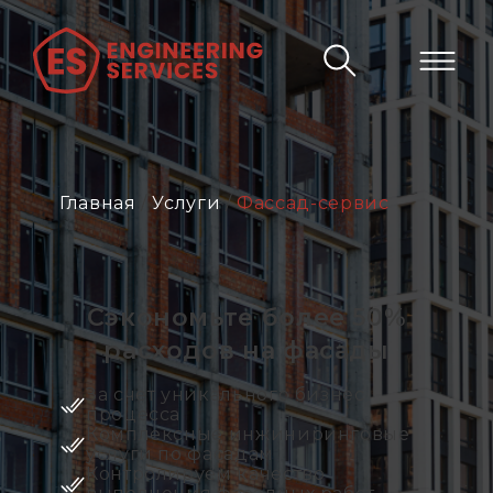
Главная
/
Услуги
/
Фассад-сервис
Сэкономьте более 50%
расходов на фасады
За счет уникального бизнес
процесса
Комплексные инжиниринговые
услуги по фасадам
Контролируем качество