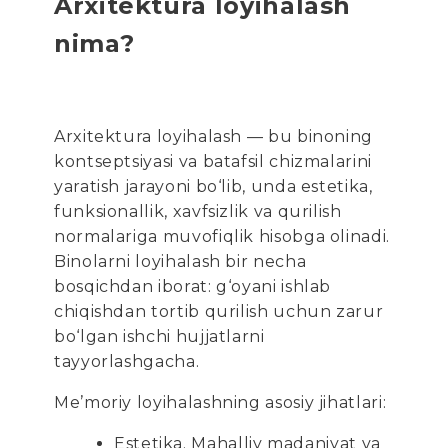
Arxitektura loyihalash
nima?
Arxitektura loyihalash — bu binoning
kontseptsiyasi va batafsil chizmalarini
yaratish jarayoni bo‘lib, unda estetika,
funksionallik, xavfsizlik va qurilish
normalariga muvofiqlik hisobga olinadi.
Binolarni loyihalash bir necha
bosqichdan iborat: g‘oyani ishlab
chiqishdan tortib qurilish uchun zarur
bo‘lgan ishchi hujjatlarni
tayyorlashgacha.
Me’moriy loyihalashning asosiy jihatlari:
Estetika. Mahalliy madaniyat va