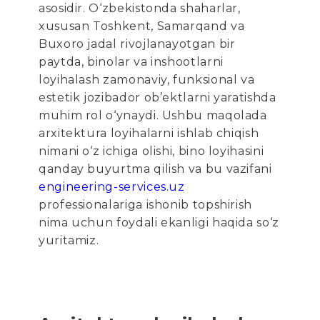
asosidir. O‘zbekistonda shaharlar,
xususan Toshkent, Samarqand va
Buxoro jadal rivojlanayotgan bir
paytda, binolar va inshootlarni
loyihalash zamonaviy, funksional va
estetik jozibador ob’ektlarni yaratishda
muhim rol o‘ynaydi. Ushbu maqolada
arxitektura loyihalarni ishlab chiqish
nimani o‘z ichiga olishi, bino loyihasini
qanday buyurtma qilish va bu vazifani
engineering-services.uz
professionalariga ishonib topshirish
nima uchun foydali ekanligi haqida so‘z
yuritamiz.