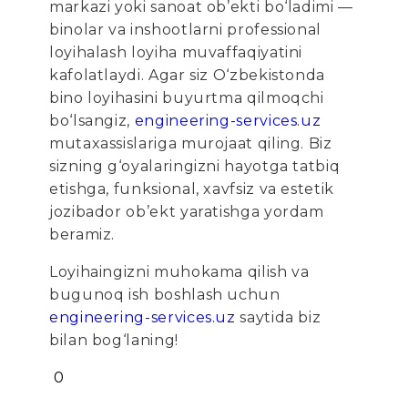
markazi yoki sanoat ob’ekti bo‘ladimi —
binolar va inshootlarni professional
loyihalash loyiha muvaffaqiyatini
kafolatlaydi. Agar siz O‘zbekistonda
bino loyihasini buyurtma qilmoqchi
bo‘lsangiz,
engineering-services.uz
mutaxassislariga murojaat qiling. Biz
sizning g‘oyalaringizni hayotga tatbiq
etishga, funksional, xavfsiz va estetik
jozibador ob’ekt yaratishga yordam
beramiz.
Loyihaingizni muhokama qilish va
bugunoq ish boshlash uchun
engineering-services.uz
saytida biz
bilan bog‘laning!
0