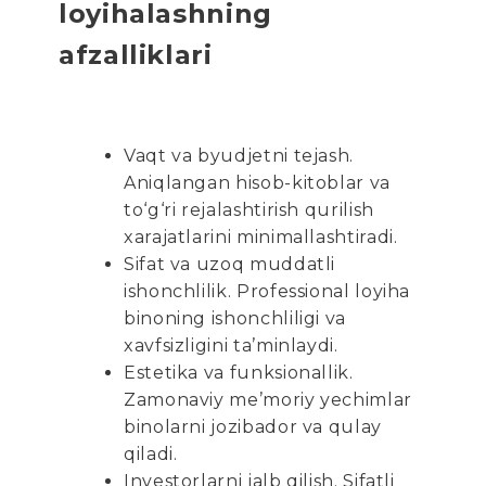
loyihalashning
afzalliklari
Vaqt va byudjetni tejash.
Aniqlangan hisob-kitoblar va
to‘g‘ri rejalashtirish qurilish
xarajatlarini minimallashtiradi.
Sifat va uzoq muddatli
ishonchlilik. Professional loyiha
binoning ishonchliligi va
xavfsizligini ta’minlaydi.
Estetika va funksionallik.
Zamonaviy me’moriy yechimlar
binolarni jozibador va qulay
qiladi.
Investorlarni jalb qilish. Sifatli