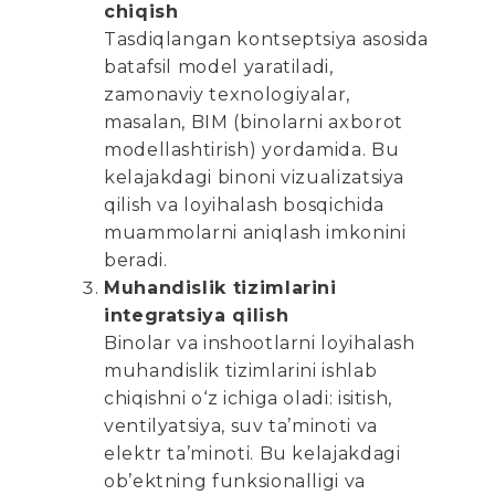
chiqish
Tasdiqlangan kontseptsiya asosida
batafsil model yaratiladi,
zamonaviy texnologiyalar,
masalan, BIM (binolarni axborot
modellashtirish) yordamida. Bu
kelajakdagi binoni vizualizatsiya
qilish va loyihalash bosqichida
muammolarni aniqlash imkonini
beradi.
Muhandislik tizimlarini
integratsiya qilish
Binolar va inshootlarni loyihalash
muhandislik tizimlarini ishlab
chiqishni o‘z ichiga oladi: isitish,
ventilyatsiya, suv ta’minoti va
elektr ta’minoti. Bu kelajakdagi
ob’ektning funksionalligi va