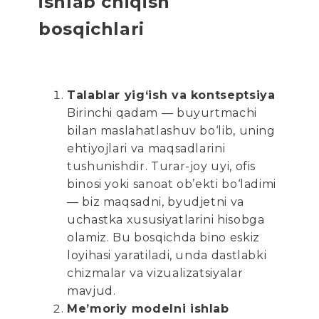
ishlab chiqish
bosqichlari
Talablar yig‘ish va kontseptsiya
Birinchi qadam — buyurtmachi
bilan maslahatlashuv bo‘lib, uning
ehtiyojlari va maqsadlarini
tushunishdir. Turar-joy uyi, ofis
binosi yoki sanoat ob’ekti bo‘ladimi
— biz maqsadni, byudjetni va
uchastka xususiyatlarini hisobga
olamiz. Bu bosqichda bino eskiz
loyihasi yaratiladi, unda dastlabki
chizmalar va vizualizatsiyalar
mavjud.
Me’moriy modelni ishlab