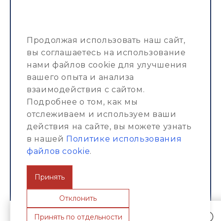
Xarita
Xizmatlar
Продолжая использовать наш сайт,
Portfolio
вы соглашаетесь на использование
нами файлов cookie для улучшения
Kompaniya haqida
вашего опыта и анализа
Jurnal
взаимодействия с сайтом.
Подробнее о том, как мы
отслеживаем и используем ваши
действия на сайте, вы можете узнать
в нашей
Политике использования
© ИП ООО "ESG-Construction Pro" 2013 -
файлов cookie
.
2026
Принять
Политика конфиденциальности
Отклонить
Пользовательское соглашение
Принять по отдельности