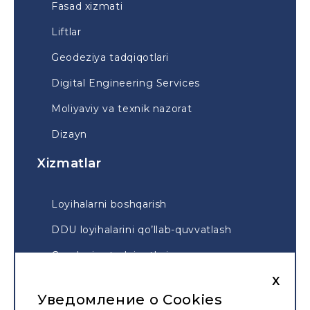
Fasad xizmati
Liftlar
Geodeziya tadqiqotlari
Digital Engineering Services
Moliyaviy va texnik nazorat
Dizayn
Xizmatlar
Loyihalarni boshqarish
DDU loyihalarini qo’llab-quvvatlash
Geodeziya tadqiqotlari
X
Geodeziya taqsimoti
Уведомление о Cookies