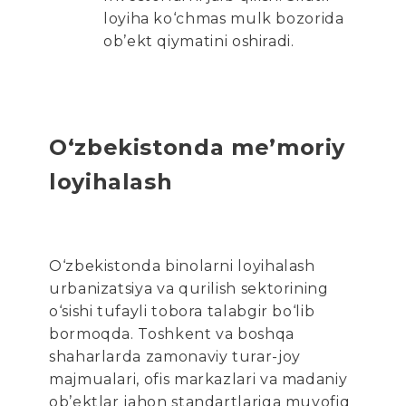
loyiha ko‘chmas mulk bozorida
ob’ekt qiymatini oshiradi.
O‘zbekistonda me’moriy
loyihalash
O‘zbekistonda binolarni loyihalash
urbanizatsiya va qurilish sektorining
o‘sishi tufayli tobora talabgir bo‘lib
bormoqda. Toshkent va boshqa
shaharlarda zamonaviy turar-joy
majmualari, ofis markazlari va madaniy
ob’ektlar jahon standartlariga muvofiq