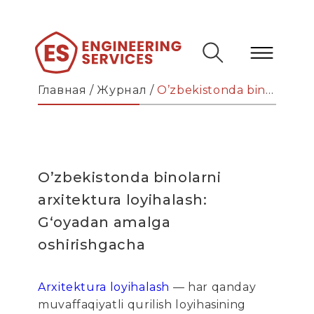
Главная
/
Журнал
/
O’zbekistonda binolarni arxitektura loyihalash: G‘oyadan amalga oshirishgacha
O’zbekistonda binolarni
arxitektura loyihalash:
G‘oyadan amalga
oshirishgacha
Arxitektura loyihalash
— har qanday
muvaffaqiyatli qurilish loyihasining