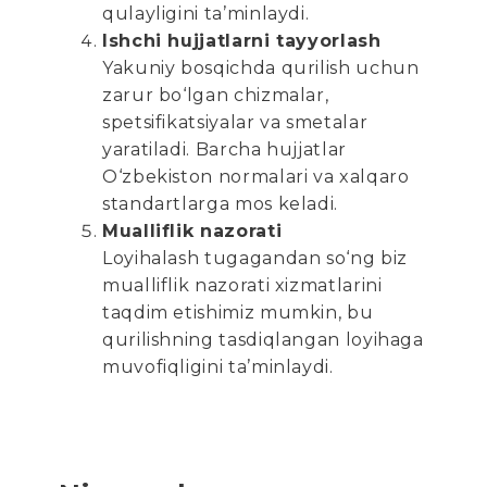
qulayligini ta’minlaydi.
Ishchi hujjatlarni tayyorlash
Yakuniy bosqichda qurilish uchun
zarur bo‘lgan chizmalar,
spetsifikatsiyalar va smetalar
yaratiladi. Barcha hujjatlar
O‘zbekiston normalari va xalqaro
standartlarga mos keladi.
Mualliflik nazorati
Loyihalash tugagandan so‘ng biz
mualliflik nazorati xizmatlarini
taqdim etishimiz mumkin, bu
qurilishning tasdiqlangan loyihaga
muvofiqligini ta’minlaydi.