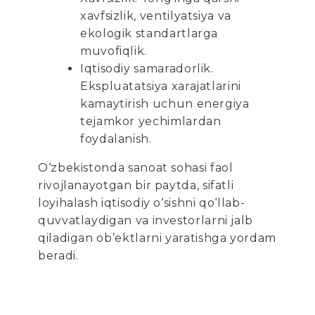
xavfsizlik, ventilyatsiya va
ekologik standartlarga
muvofiqlik.
Iqtisodiy samaradorlik.
Ekspluatatsiya xarajatlarini
kamaytirish uchun energiya
tejamkor yechimlardan
foydalanish.
O‘zbekistonda sanoat sohasi faol
rivojlanayotgan bir paytda, sifatli
loyihalash iqtisodiy o‘sishni qo‘llab-
quvvatlaydigan va investorlarni jalb
qiladigan ob’ektlarni yaratishga yordam
beradi.