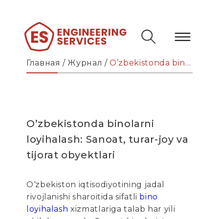
Главная
/
Журнал
/
O’zbekistonda binolarni loyihalash: Sanoat, turar-joy va tijorat obyektlari
O’zbekistonda binolarni
loyihalash: Sanoat, turar-joy va
tijorat obyektlari
O‘zbekiston iqtisodiyotining jadal
rivojlanishi sharoitida sifatli
bino
loyihalash
xizmatlariga talab har yili