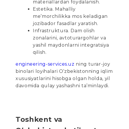
materiallardan foydalanish.
Estetika. Mahalliy
me’morchilikka mos keladigan
jozibador fasadlar yaratish.
Infrastruktura. Dam olish
zonalarini, avtoturargohlar va
yashil maydonlarni integratsiya
qilish.
engineering-services.uz
ning turar-joy
binolari loyihalari O‘zbekistonning iqlim
xususiyatlarini hisobga olgan holda, yil
davomida qulay yashashni ta’minlaydi.
Toshkent va