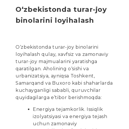
O‘zbekistonda turar-joy
binolarini loyihalash
O‘zbekistonda turar-joy binolarini
loyihalash qulay, xavfsiz va zamonaviy
turar-joy majmualarini yaratishga
qaratilgan. Aholining o‘sishi va
urbanizatsiya, ayniqsa Toshkent,
Samarqand va Buxoro kabi shaharlarda
kuchayganligi sababli, quruvchilar
quyidagilarga e’tibor berishmoqda:
Energiya tejamkorlik. Issiqlik
izolyatsiyasi va energiya tejash
uchun zamonaviy