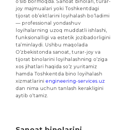
o‘sib bormoqda. Sanoat binolari, turar-
joy majmualari yoki Toshkentdagi
tijorat ob’ektlarini loyihalash bo‘ladimi
— professional yondashuv
loyihalarning uzoq muddatli ishlashi,
funksionalligi va estetik jozibadorligini
ta’minlaydi. Ushbu maqolada
O‘zbekistonda sanoat, turar-joy va
tijorat binolarini loyihalashning o‘ziga
xos jihatlari haqida so‘z yuritamiz
hamda Toshkentda bino loyihalash
xizmatlarini
engineering-services.uz
dan nima uchun tanlash kerakligini
aytib o‘tamiz.
Sanoat binolarini