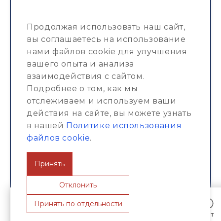
Xizmatlar
Продолжая использовать наш сайт,
Portfolio
вы соглашаетесь на использование
нами файлов cookie для улучшения
Kompaniya haqida
вашего опыта и анализа
Jurnal
взаимодействия с сайтом.
Подробнее о том, как мы
отслеживаем и используем ваши
действия на сайте, вы можете узнать
в нашей
Политике использования
© ИП ООО "ESG-Construction Pro" 2013 -
файлов cookie
.
2026
Принять
Политика конфиденциальности
Отклонить
Пользовательское соглашение
Принять по отдельности
Политика обработки файлов cookie
Главная
О компании
Портфолио
Услуги
Чат