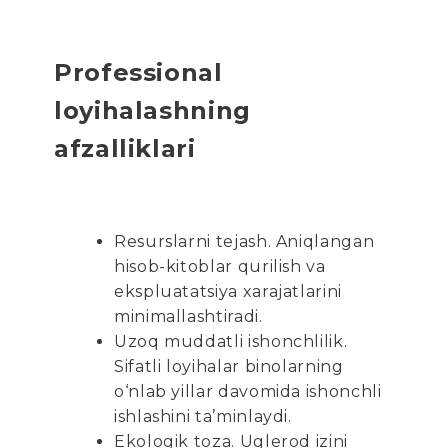
Professional
loyihalashning
afzalliklari
Resurslarni tejash. Aniqlangan
hisob-kitoblar qurilish va
ekspluatatsiya xarajatlarini
minimallashtiradi.
Uzoq muddatli ishonchlilik.
Sifatli loyihalar binolarning
o‘nlab yillar davomida ishonchli
ishlashini ta’minlaydi.
Ekologik toza. Uglerod izini