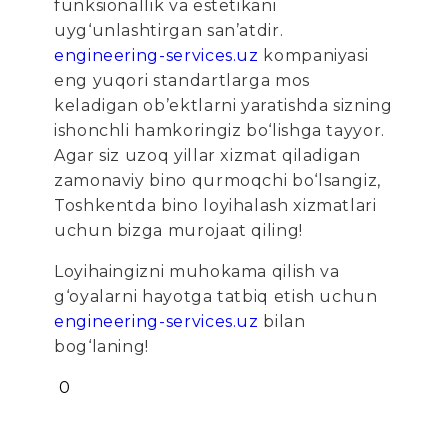
funksionallik va estetikani
uyg‘unlashtirgan san’atdir.
engineering-services.uz
kompaniyasi
eng yuqori standartlarga mos
keladigan ob’ektlarni yaratishda sizning
ishonchli hamkoringiz bo‘lishga tayyor.
Agar siz uzoq yillar xizmat qiladigan
zamonaviy bino qurmoqchi bo‘lsangiz,
Toshkentda bino loyihalash xizmatlari
uchun bizga murojaat qiling!
Loyihaingizni muhokama qilish va
g‘oyalarni hayotga tatbiq etish uchun
engineering-services.uz
bilan
bog‘laning!
0