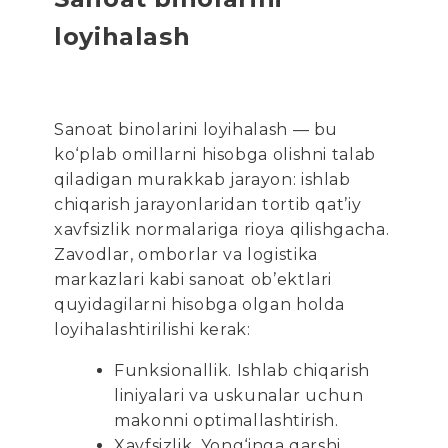
loyihalash
Sanoat binolarini loyihalash — bu
ko‘plab omillarni hisobga olishni talab
qiladigan murakkab jarayon: ishlab
chiqarish jarayonlaridan tortib qat’iy
xavfsizlik normalariga rioya qilishgacha.
Zavodlar, omborlar va logistika
markazlari kabi sanoat ob’ektlari
quyidagilarni hisobga olgan holda
loyihalashtirilishi kerak:
Funksionallik. Ishlab chiqarish
liniyalari va uskunalar uchun
makonni optimallashtirish.
Xavfsizlik. Yong‘inga qarshi