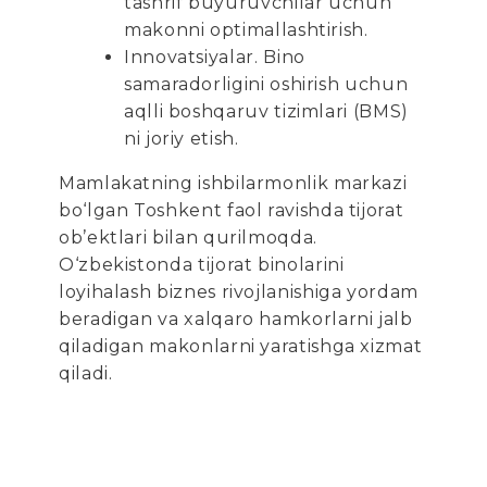
tashrif buyuruvchilar uchun
makonni optimallashtirish.
Innovatsiyalar. Bino
samaradorligini oshirish uchun
aqlli boshqaruv tizimlari (BMS)
ni joriy etish.
Mamlakatning ishbilarmonlik markazi
bo‘lgan Toshkent faol ravishda tijorat
ob’ektlari bilan qurilmoqda.
O‘zbekistonda tijorat binolarini
loyihalash biznes rivojlanishiga yordam
beradigan va xalqaro hamkorlarni jalb
qiladigan makonlarni yaratishga xizmat
qiladi.