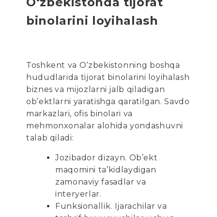
O‘zbekistonda tijorat
binolarini loyihalash
Toshkent va O‘zbekistonning boshqa
hududlarida tijorat binolarini loyihalash
biznes va mijozlarni jalb qiladigan
ob’ektlarni yaratishga qaratilgan. Savdo
markazlari, ofis binolari va
mehmonxonalar alohida yondashuvni
talab qiladi:
Jozibador dizayn. Ob’ekt
maqomini ta’kidlaydigan
zamonaviy fasadlar va
interyerlar.
Funksionallik. Ijarachilar va