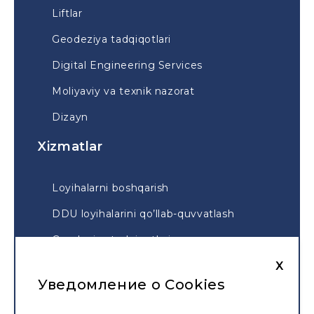
Liftlar
Geodeziya tadqiqotlari
Digital Engineering Services
Moliyaviy va texnik nazorat
Dizayn
Xizmatlar
Loyihalarni boshqarish
DDU loyihalarini qo’llab-quvvatlash
Geodeziya tadqiqotlari
X
Geodeziya taqsimoti
Уведомление о Cookies
Xarita