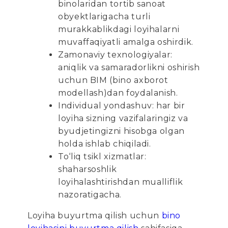
binolaridan tortib sanoat
obyektlarigacha turli
murakkablikdagi loyihalarni
muvaffaqiyatli amalga oshirdik.
Zamonaviy texnologiyalar:
aniqlik va samaradorlikni oshirish
uchun BIM (bino axborot
modellash)dan foydalanish.
Individual yondashuv: har bir
loyiha sizning vazifalaringiz va
byudjetingizni hisobga olgan
holda ishlab chiqiladi.
To‘liq tsikl xizmatlar:
shaharsoshlik
loyihalashtirishdan mualliflik
nazoratigacha.
Loyiha buyurtma qilish uchun
bino