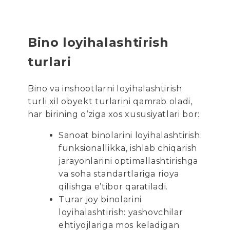
Bino loyihalashtirish
turlari
Bino va inshootlarni loyihalashtirish
turli xil obyekt turlarini qamrab oladi,
har birining o‘ziga xos xususiyatlari bor:
Sanoat binolarini loyihalashtirish:
funksionallikka, ishlab chiqarish
jarayonlarini optimallashtirishga
va soha standartlariga rioya
qilishga e’tibor qaratiladi.
Turar joy binolarini
loyihalashtirish: yashovchilar
ehtiyojlariga mos keladigan