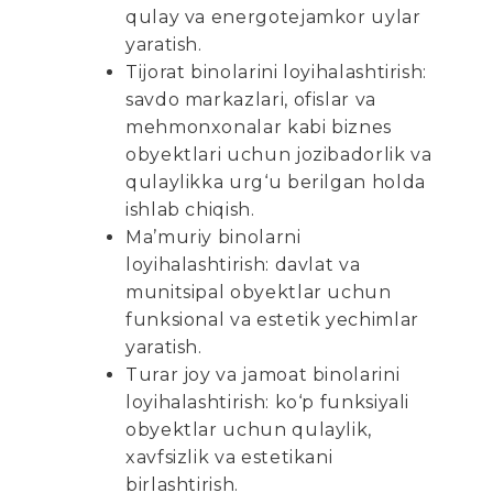
qulay va energotejamkor uylar
yaratish.
Tijorat binolarini loyihalashtirish:
savdo markazlari, ofislar va
mehmonxonalar kabi biznes
obyektlari uchun jozibadorlik va
qulaylikka urg‘u berilgan holda
ishlab chiqish.
Ma’muriy binolarni
loyihalashtirish: davlat va
munitsipal obyektlar uchun
funksional va estetik yechimlar
yaratish.
Turar joy va jamoat binolarini
loyihalashtirish: ko‘p funksiyali
obyektlar uchun qulaylik,
xavfsizlik va estetikani
birlashtirish.