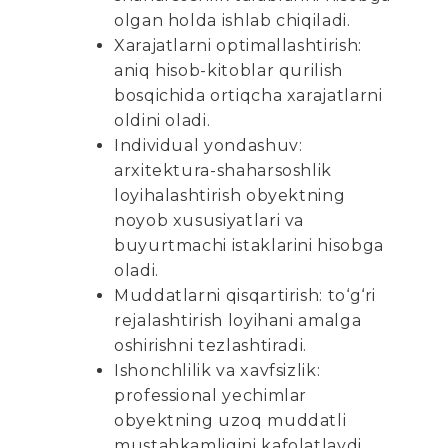
olgan holda ishlab chiqiladi.
Xarajatlarni optimallashtirish:
aniq hisob-kitoblar qurilish
bosqichida ortiqcha xarajatlarni
oldini oladi.
Individual yondashuv:
arxitektura-shaharsoshlik
loyihalashtirish obyektning
noyob xususiyatlari va
buyurtmachi istaklarini hisobga
oladi.
Muddatlarni qisqartirish: to‘g‘ri
rejalashtirish loyihani amalga
oshirishni tezlashtiradi.
Ishonchlilik va xavfsizlik:
professional yechimlar
obyektning uzoq muddatli
mustahkamligini kafolatlaydi.