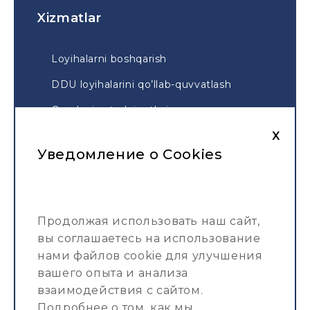
Xizmatlar
Loyihalarni boshqarish
DDU loyihalarini qo’llab-quvvatlash
Geodeziya tadqiqotlari
X
Geodeziya taqsimoti
Уведомление о Cookies
Xarita
Xizmatlar
Продолжая использовать наш сайт,
Portfolio
вы соглашаетесь на использование
нами файлов cookie для улучшения
Kompaniya haqida
вашего опыта и анализа
Jurnal
взаимодействия с сайтом.
Подробнее о том, как мы