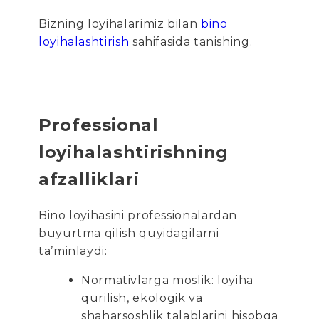
Bizning loyihalarimiz bilan
bino
loyihalashtirish
sahifasida tanishing.
Professional
loyihalashtirishning
afzalliklari
Bino loyihasini professionalardan
buyurtma qilish quyidagilarni
ta’minlaydi:
Normativlarga moslik: loyiha
qurilish, ekologik va
shaharsoshlik talablarini hisobga