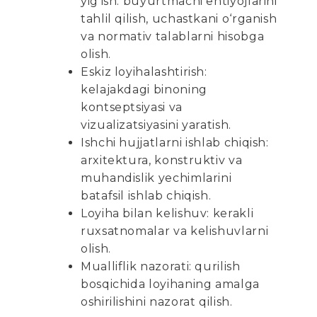
yig‘ish: buyurtmachi ehtiyojlarini
tahlil qilish, uchastkani o‘rganish
va normativ talablarni hisobga
olish.
Eskiz loyihalashtirish:
kelajakdagi binoning
kontseptsiyasi va
vizualizatsiyasini yaratish.
Ishchi hujjatlarni ishlab chiqish:
arxitektura, konstruktiv va
muhandislik yechimlarini
batafsil ishlab chiqish.
Loyiha bilan kelishuv: kerakli
ruxsatnomalar va kelishuvlarni
olish.
Mualliflik nazorati: qurilish
bosqichida loyihaning amalga
oshirilishini nazorat qilish.