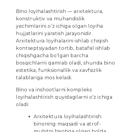
Bino loyihalashtirish — arxitektura,
konstruktiv va muhandislik
yechimlarini o‘z ichiga olgan loyiha
hujjatlarini yaratish jarayonidir.
Arxitektura loyihalarini ishlab chiqish
kontseptsiyadan tortib, batafsil ishlab
chiqishgacha bo‘lgan barcha
bosqichlarni qamrab oladi, shunda bino
estetika, funksionallik va xavfsizlik
talablariga mos keladi.
Bino va inshootlarni kompleks
loyihalashtirish quyidagilarni o‘z ichiga
oladi:
Arxitektura loyihalashtirish:
binoning maqsadi va atrof-
muhitni hisobga olgan holda