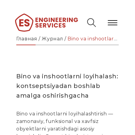
Главная
/
Журнал
/
Bino va inshootlarni loyihalash: kontseptsiyadan boshlab amalga oshirishgacha
Bino va inshootlarni loyihalash:
kontseptsiyadan boshlab
amalga oshirishgacha
Bino va inshootlarni loyihalashtirish —
zamonaviy, funksional va xavfsiz
obyektlarni yaratishdagi asosiy