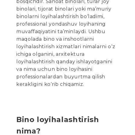
bosqichdir. Sanoat binolari, turar joy
binolari, tijorat binolari yoki ma’muriy
binolarni loyihalashtirish bo‘ladimi,
professional yondashuv loyihaning
muvaffaqiyatini ta’minlaydi. Ushbu
maqolada bino va inshootlarni
loyihalashtirish xizmatlari nimalarni o‘z
ichiga olganini, arxitektura
loyihalashtirish qanday ishlayotganini
va nima uchun bino loyihasini
professionalardan buyurtma qilish
kerakligini ko‘rib chiqamiz.
Bino loyihalashtirish
nima?