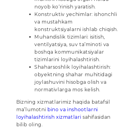
noyob ko‘rinish yaratish.
Konstruktiv yechimlar: ishonchli
va mustahkam
konstruktsiyalarni ishlab chiqish.
Muhandislik tizimlari: isitish,
ventilyatsiya, suv ta’minoti va
boshqa kommunikatsiyalar
tizimlarini loyihalashtirish.
Shaharsoshlik loyihalashtirish:
obyektning shahar muhitidagi
joylashuvini hisobga olish va
normativlarga mos kelish.
Bizning xizmatlarimiz haqida batafsil
ma’lumotni
bino va inshootlarni
loyihalashtirish xizmatlari
sahifasidan
bilib oling.