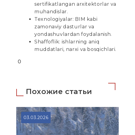
sertifikatlangan arxitektorlar va
muhandislar.
Texnologiyalar: BIM kabi
zamonaviy dasturlar va
yondashuvlardan foydalanish.
Shaffoflik: ishlarning aniq
muddatlari, narxi va bosqichlari.
0
Похожие статьи
03.03.2026