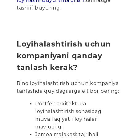
loyihasini buyurtma qilish
sahifasiga
tashrif buyuring.
Loyihalashtirish uchun
kompaniyani qanday
tanlash kerak?
Bino loyihalashtirish uchun kompaniya
tanlashda quyidagilarga e’tibor bering:
Portfel: arxitektura
loyihalashtirish sohasidagi
muvaffaqiyatli loyihalar
mavjudligi.
Jamoa malakasi: tajribali