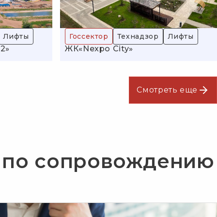
Лифты
Госсектор
Технадзор
Лифты
2»
ЖК«Nexpo City»
Смотреть еще
и по сопровождению