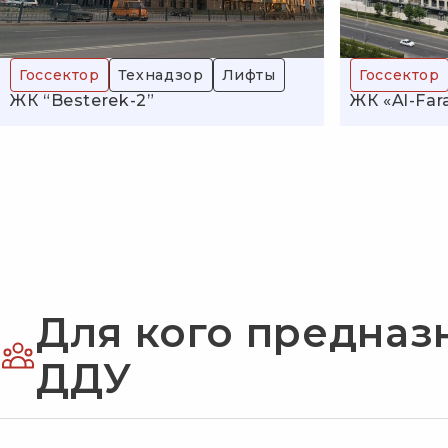
Госсектор
Технадзор
Лифты
Госсектор
ЖК “Besterek-2”
ЖК «Al-Far
Для кого предназ
ДДУ