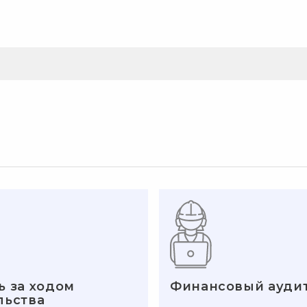
ь за ходом
Финансовый ауди
льства