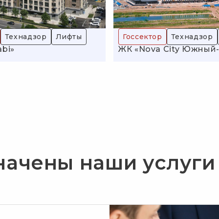
Технадзор
Лифты
Госсектор
Технадзор
abi»
ЖК «Nova City Южный-
начены наши услуг