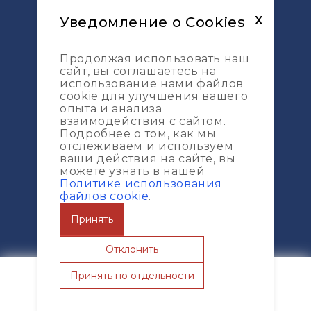
Энергоаудит
Уведомление о Cookies
X
Техническое обследование
Фасад сервис
Продолжая использовать наш
Технадзор Лифтов
сайт, вы соглашаетесь на
использование нами файлов
Геодезическая съемка
cookie для улучшения вашего
DES
опыта и анализа
взаимодействия с сайтом.
Финансово-технический контроль
Подробнее о том, как мы
отслеживаем и используем
Проектирование
Услуги
ваши действия на сайте, вы
можете узнать в нашей
Политике использования
Технический надзор мостов и дорог
файлов cookie
.
Управление проектами
Принять
Сопровождение проектов по ДДУ
Геодезическая разбивка
Отклонить
Топографическая съемка
Принять по отдельности
Карта сайта
Главная
О компании
Портфолио
Услуги
Чат
Услуги