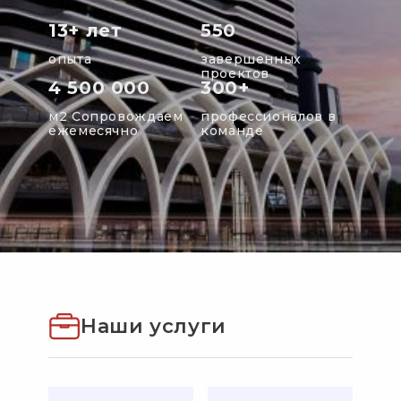
13+ лет
550
опыта
завершенных
проектов
4 500 000
300+
м2 Сопровождаем
профессионалов в
ежемесячно
команде
Наши услуги