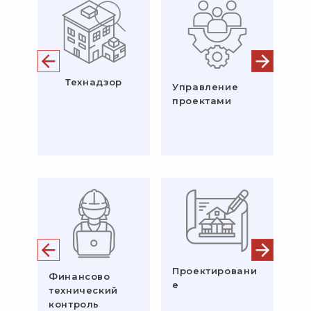
Технадзор
Те
Управление
об
проектами
Проектировани
Финансово
Ге
е
технический
съ
контроль