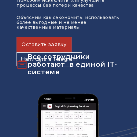
Поможем исключить или улучшить
процессы без потери качества
Объясним как сэкономить, использовать
более выгодные и не менее
качественные материалы
Оставить заявку
Все сотрудники
Написать в Telegram
работают в единой IT-
системе