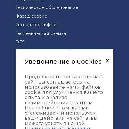
Техническое обследование
Фасад сервис
Технадзор Лифтов
Геодезическая съемка
DES
Финансово-технический контроль
Проектирование
Уведомление о Cookies
X
Услуги
Технический надзор мостов и дорог
Продолжая использовать наш
сайт, вы соглашаетесь на
Управление проектами
использование нами файлов
cookie для улучшения вашего
Сопровождение проектов по ДДУ
опыта и анализа
Геодезическая разбивка
взаимодействия с сайтом.
Подробнее о том, как мы
Топографическая съемка
отслеживаем и используем
Карта сайта
ваши действия на сайте, вы
можете узнать в нашей
Услуги
Политике использования