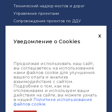
Технический надзор мостов и дорог
Управление проектами
Сопровождение проектов по ДДУ
Геодезическая разбивка
Топографическая съемка
X
Уведомление о Cookies
Карта сайта
Услуги
Продолжая использовать наш сайт,
Портфолио
вы соглашаетесь на использование
О компании
нами файлов cookie для улучшения
вашего опыта и анализа
Журнал
взаимодействия с сайтом.
Подробнее о том, как мы
отслеживаем и используем ваши
действия на сайте, вы можете узнать
в нашей
Политике использования
файлов cookie
.
© ИП ООО "ESG-Construction Pro" 2013 -
2026