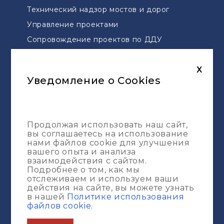
Технический надзор мостов и дорог
Управление проектами
Сопровождение проектов по ДДУ
Геодезическая разбивка
Топографическая съемка
X
Уведомление о Cookies
Карта сайта
Услуги
Продолжая использовать наш сайт,
Портфолио
вы соглашаетесь на использование
О компании
нами файлов cookie для улучшения
вашего опыта и анализа
Журнал
взаимодействия с сайтом.
Подробнее о том, как мы
отслеживаем и используем ваши
действия на сайте, вы можете узнать
в нашей
Политике использования
файлов cookie
.
© ИП ООО "ESG-Construction Pro" 2013 -
2026