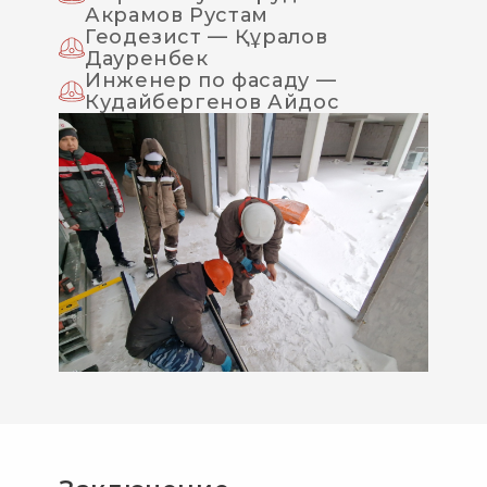
Акрамов Рустам
Геодезист — Құралов
Дауренбек
Инженер по фасаду —
Кудайбергенов Айдос