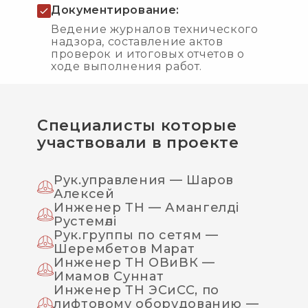
Документирование:
Ведение журналов технического
надзора, составление актов
проверок и итоговых отчетов о
ходе выполнения работ.
Специалисты которые
участвовали в проекте
Рук.управления — Шаров
Алексей
Инженер ТН — Амангелді
Рустемәлі
Рук.группы по сетям —
Шерембетов Марат
Инженер ТН ОВиВК —
Имамов Суннат
Инженер ТН ЭСиСС, по
лифтовому оборудованию —