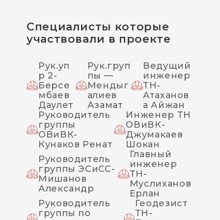
Специалисты которые
участвовали в проекте
Рук.уп
Рук.груп
Ведущий
р 2-
пы —
инженер
Берсе
Мендыг
ТН-
мбаев
алиев
Атаханов
Даулет
Азамат
а Айжан
Руководитель
Инженер ТН
группы
ОВиВК-
ОВиВК-
Джумакаев
Кунаков Ренат
Шокан
Главный
Руководитель
инженер
группы ЭСиСС-
ТН-
Мишанов
Муслиханов
Александр
Ерлан
Руководитель
Геодезист
группы по
ТН-