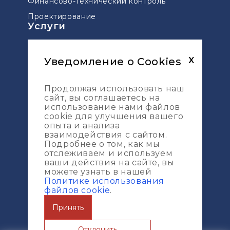
Финансово-технический контроль
Проектирование
Услуги
Технический надзор мостов и дорог
Управление проектами
Уведомление о Cookies
X
Сопровождение проектов по ДДУ
Продолжая использовать наш
Геодезическая разбивка
сайт, вы соглашаетесь на
Топографическая съемка
использование нами файлов
Карта сайта
cookie для улучшения вашего
опыта и анализа
Услуги
взаимодействия с сайтом.
Подробнее о том, как мы
Портфолио
отслеживаем и используем
ваши действия на сайте, вы
О компании
можете узнать в нашей
Журнал
Политике использования
файлов cookie
.
Принять
© ИП ООО "ESG-Construction Pro" 2013 -
Отклонить