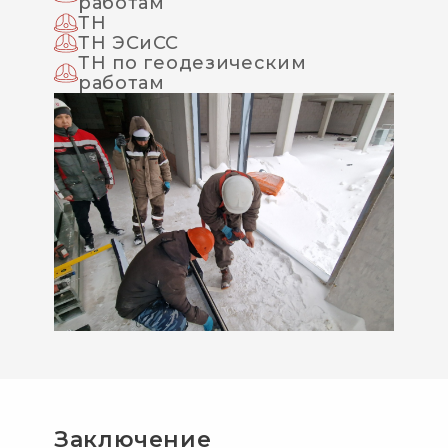
работам
ТН
ТН ЭСиСС
ТН по геодезическим
работам
Заключение