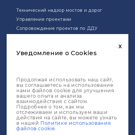
Технический надзор мостов и дорог
Управление проектами
Сопровождение проектов по ДДУ
Геодезическая разбивка
Топографическая съемка
X
Уведомление о Cookies
Карта сайта
Услуги
Продолжая использовать наш сайт,
Портфолио
вы соглашаетесь на использование
О компании
нами файлов cookie для улучшения
вашего опыта и анализа
Журнал
взаимодействия с сайтом.
Подробнее о том, как мы
отслеживаем и используем ваши
действия на сайте, вы можете узнать
в нашей
Политике использования
файлов cookie
.
© ИП ООО "ESG-Construction Pro" 2013 -