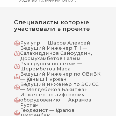
ходе выполнения работ.
Специалисты которые
участвовали в проекте
Рук.упр — Шаров Алексей
Ведущий Инженер ТН —
Салахиддинов Сайфуддин,
Досмухамбетов Галым
Рук.группы по сетям —
Шерембетов Марат
Ведущий Инженер по ОВиВК
— Қуаныш Нұржан
Ведущий инженер по ЭСиСС
— Мелдебеков Бакитжан
Инженер по лифтовому
оборудованию — Акрамов
Рустам
Геодезист — Құралов
Дәуренбек